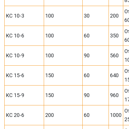
8
О
КС 10-3
100
30
200
6
О
КС 10-6
100
60
350
6
О
КС 10-9
100
90
560
1
О
КС 15-6
150
60
640
1
О
КС 15-9
150
90
960
1
О
КС 20-6
200
60
1000
2