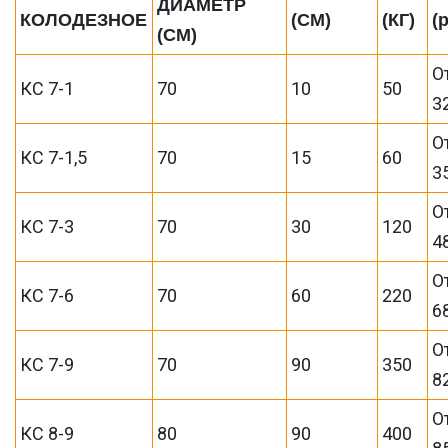
ДИАМЕТР
КОЛОДЕЗНОЕ
(СМ)
(КГ)
(
(СМ)
О
КС 7-1
70
10
50
3
О
КС 7-1,5
70
15
60
3
О
КС 7-3
70
30
120
4
О
КС 7-6
70
60
220
6
О
КС 7-9
70
90
350
8
О
КС 8-9
80
90
400