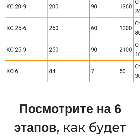
О
КС 20-9
200
90
1360
2
О
КС 25-6
250
60
1200
8
О
КС 25-9
250
90
2100
1
О
КО 6
84
7
50
3
Посмотрите на 6
, как будет
этапов