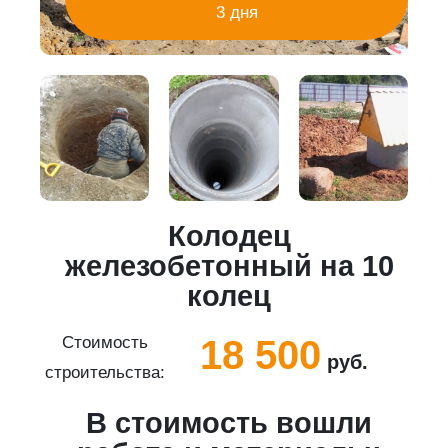
3 дня
Колодец
5
железобетонный на 10
колец
18 500
Стоимость
руб.
строительства:
с
В стоимость вошли