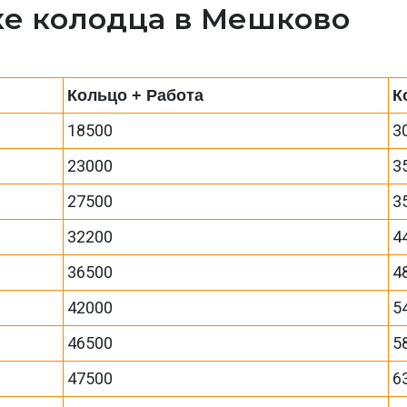
ке колодца в Мешково
Кольцо + Работа
К
18500
3
23000
3
27500
3
32200
4
36500
4
42000
5
46500
5
47500
6