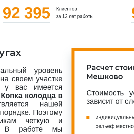
92 395
Клиентов
за 12 лет работы
угах
Расчет стои
альный уровень
Мешково
на своем участке
 у вас имеется
Стоимость у
.
Копка колодца в
зависит от с
ляется нашей
 порядке. Поэтому
индивидуальны
чикам четкую и
рельеф местно
а. В работе мы