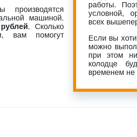
работы. По
ы производятся
условной, о
альной машиной.
всех вышепе
 рублей
. Сколько
и, вам помогут
Если вы хоти
можно выполн
при этом ни
колодце бу
временем не 