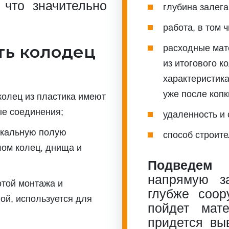
 что значительно
глубина залега
работа, в том 
ть колодец
расходные мат
из итогового к
характеристик
уже после копк
олец из пластика имеют
ые соединения;
удаленность и 
икальную полую
способ строите
лом колец, днища и
Подведем 
напрямую з
той монтажа и
глубже соор
ой, используется для
пойдет мат
придется вы