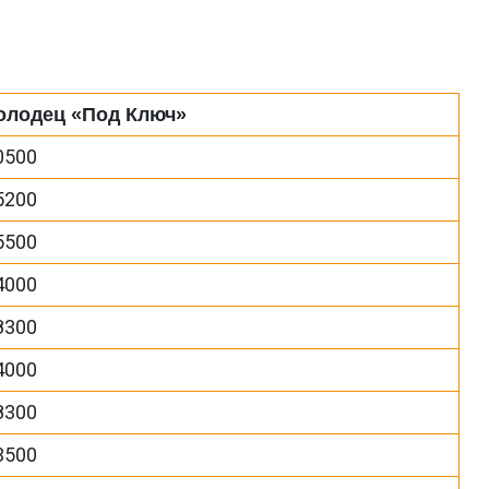
олодец «Под Ключ»
0500
5200
5500
4000
8300
4000
8300
3500